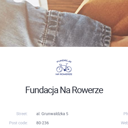
Fundacja Na Rowerze
Street:
al. Grunwaldzka 5
Ph
Post code:
80-236
Web