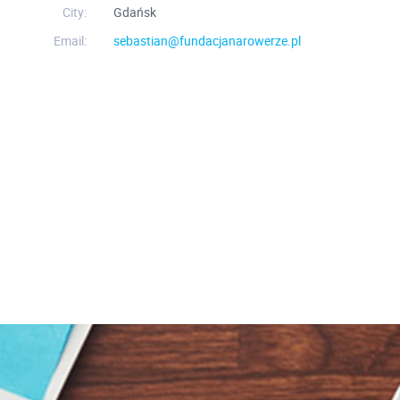
City:
Gdańsk
Email:
sebastian@fundacjanarowerze.pl