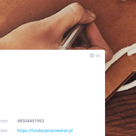
EN
one:
48504491993
site:
https://fundacjanarowerze.pl